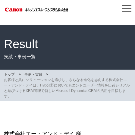
tog
nav
Result
実績・事例一覧
トップ
事例・実績
お客様と共にソリューションを追求し、さらなる進化を志向する株式会社エ
ー・アンド・デイは、ITの分野においてもエンドユーザー情報を出荷シリアル
と結びつけるXRM管理で新しいMicrosoft Dynamics CRMの活用を目指しま
す。
株式会社エー・アンド・デイ 様