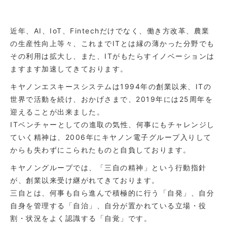
近年、AI、IoT、Fintechだけでなく、働き方改革、農業
の生産性向上等々、これまでITとは縁の薄かった分野でも
その利用は拡大し、また、ITがもたらすイノベーションは
ますます加速してきております。
キヤノンエスキースシステムは1994年の創業以来、ITの
世界で活動を続け、おかげさまで、2019年には25周年を
迎えることが出来ました。
ITベンチャーとしての進取の気性、何事にもチャレンジし
ていく精神は、2006年にキヤノン電子グループ入りして
からも失わずにこられたものと自負しております。
キヤノングループでは、「三自の精神」という行動指針
が、創業以来受け継がれてきております。
三自とは、何事も自ら進んで積極的に行う「自発」、自分
自身を管理する「自治」、自分が置かれている立場・役
割・状況をよく認識する「自覚」です。