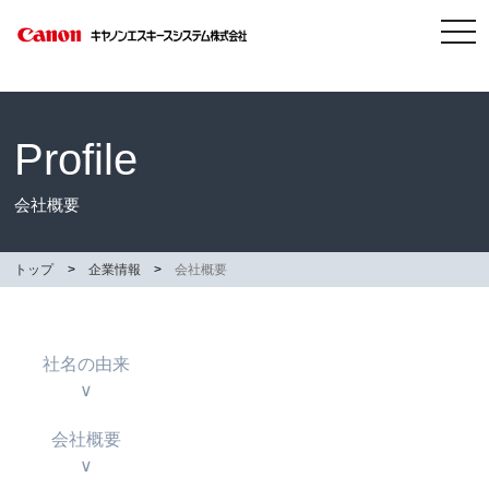
tog
nav
Profile
会社概要
トップ
企業情報
会社概要
社名の由来
∨
会社概要
∨